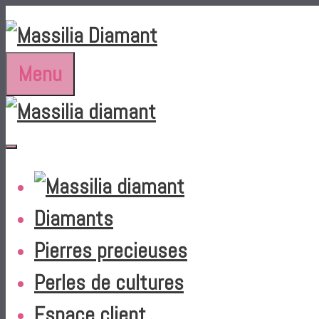
Aller
au
contenu
Menu
Diamants
Pierres precieuses
Perles de cultures
Espace client