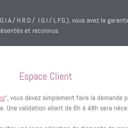
A./ H.R.D./ I.G.I./ L.F.G.), vous avez la garanti
présentés et reconnus.
Espace Client
ro
“, vous devez simplement faire la demande p
se. Une validation allant de 6h à 48h sera néc