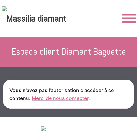
Aller
au
contenu
Espace client Diamant Baguette
Vous n'avez pas l'autorisation d'accéder à ce
contenu.
Merci de nous contacter
.